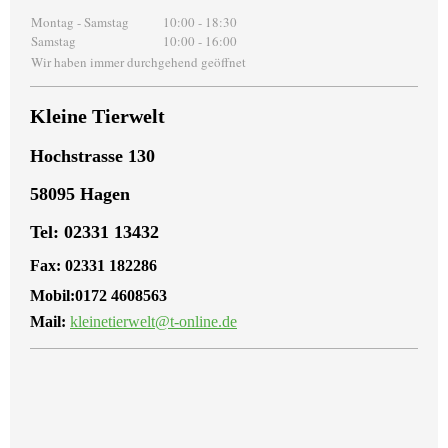
Montag - Samstag
10:00
-
18:30
Samstag
10:00
-
16:00
Wir haben immer durchgehend geöffnet
Kleine Tierwelt
Hochstrasse 130
58095 Hagen
Tel: 02331 13432
Fax
: 02331 182286
Mobil:
0172 4608563
Mail:
kleinetierwelt@t-online.de